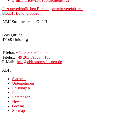
E-mail: info@abh-stromschienen.de
Jetzt unverbindlichen Beratungstermin vereinbaren
ABH Stromschienen GmbH
Borsigstr. 23
47169 Duisburg
Telefon:
+49 203 39356 – 0
Telefax:
+49 203 39356 – 133
E-Mail:
info@abh-stromschienen.de
ABH
Startseite
Unternehmen
Leistungen
Produkte
Referenzen
News
Glossar
Sitemap