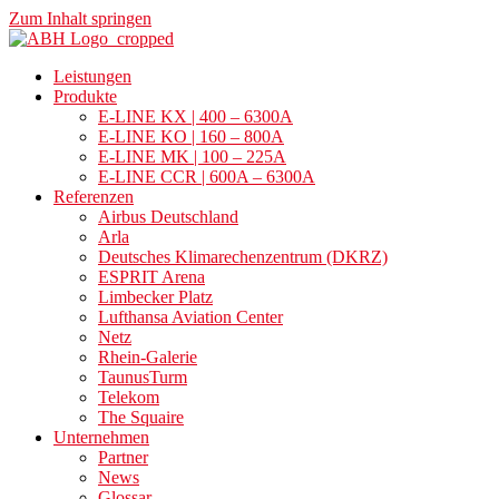
Zum Inhalt springen
Leistungen
Produkte
E-LINE KX | 400 – 6300A
E-LINE KO | 160 – 800A
E-LINE MK | 100 – 225A
E-LINE CCR | 600A – 6300A
Referenzen
Airbus Deutschland
Arla
Deutsches Klimarechenzentrum (DKRZ)
ESPRIT Arena
Limbecker Platz
Lufthansa Aviation Center
Netz
Rhein-Galerie
TaunusTurm
Telekom
The Squaire
Unternehmen
Partner
News
Glossar