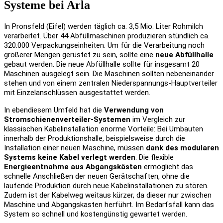
Systeme bei Arla
In Pronsfeld (Eifel) werden täglich ca. 3,5 Mio. Liter Rohmilch
verarbeitet. Über 44 Abfüllmaschinen produzieren stündlich ca.
320.000 Verpackungseinheiten. Um für die Verarbeitung noch
größerer Mengen gerüstet zu sein, sollte eine
neue Abfüllhalle
gebaut werden. Die neue Abfüllhalle sollte für insgesamt 20
Maschinen ausgelegt sein. Die Maschinen sollten nebeneinander
stehen und von einem zentralen Niederspannungs-Hauptverteiler
mit Einzelanschlüssen ausgestattet werden.
In ebendiesem Umfeld hat die
Verwendung von
Stromschienenverteiler-Systemen
im Vergleich zur
klassischen Kabelinstallation enorme Vorteile: Bei Umbauten
innerhalb der Produktionshalle, beispielsweise durch die
Installation einer neuen Maschine, müssen
dank des modularen
Systems keine Kabel verlegt werden
. Die flexible
Energieentnahme aus Abgangskästen
ermöglicht das
schnelle Anschließen der neuen Gerätschaften, ohne die
laufende Produktion durch neue Kabelinstallationen zu stören.
Zudem ist der Kabelweg weitaus kürzer, da dieser nur zwischen
Maschine und Abgangskasten herführt. Im Bedarfsfall kann das
System so schnell und kostengünstig gewartet werden.