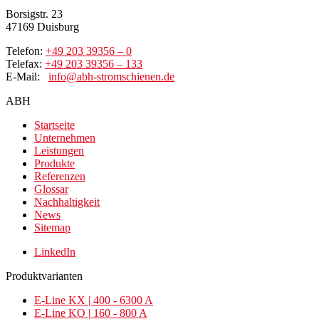
Borsigstr. 23
47169 Duisburg
Telefon:
+49 203 39356 – 0
Telefax:
+49 203 39356 – 133
E-Mail:
info@abh-stromschienen.de
ABH
Startseite
Unternehmen
Leistungen
Produkte
Referenzen
Glossar
Nachhaltigkeit
News
Sitemap
LinkedIn
Produktvarianten
E-Line KX | 400 - 6300 A
E-Line KO | 160 - 800 A