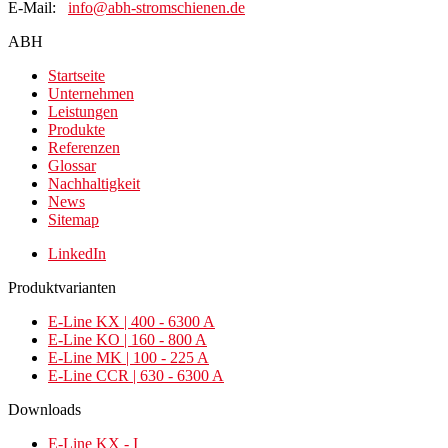
E-Mail:
info@abh-stromschienen.de
ABH
Startseite
Unternehmen
Leistungen
Produkte
Referenzen
Glossar
Nachhaltigkeit
News
Sitemap
LinkedIn
Produktvarianten
E-Line KX | 400 - 6300 A
E-Line KO | 160 - 800 A
E-Line MK | 100 - 225 A
E-Line CCR | 630 - 6300 A
Downloads
E-Line KX - I