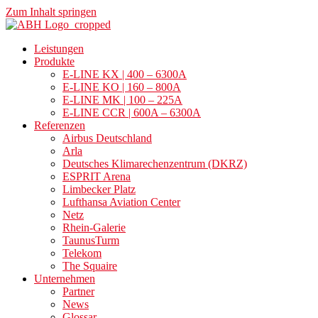
Zum Inhalt springen
Leistungen
Produkte
E-LINE KX | 400 – 6300A
E-LINE KO | 160 – 800A
E-LINE MK | 100 – 225A
E-LINE CCR | 600A – 6300A
Referenzen
Airbus Deutschland
Arla
Deutsches Klimarechenzentrum (DKRZ)
ESPRIT Arena
Limbecker Platz
Lufthansa Aviation Center
Netz
Rhein-Galerie
TaunusTurm
Telekom
The Squaire
Unternehmen
Partner
News
Glossar