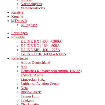
Nachhaltigkeit
Verhaltenskodex
Karriere
Kontakt
Leistungen
Produkte
E-LINE KX | 400 – 6300A
E-LINE KO | 160 – 800A
E-LINE MK | 100 – 225A
E-LINE CCR | 600A – 6300A
Referenzen
Airbus Deutschland
Arla
Deutsches Klimarechenzentrum (DKRZ)
ESPRIT Arena
Limbecker Platz
Lufthansa Aviation Center
Netz
Rhein-Galerie
TaunusTurm
Telekom
The Squaire