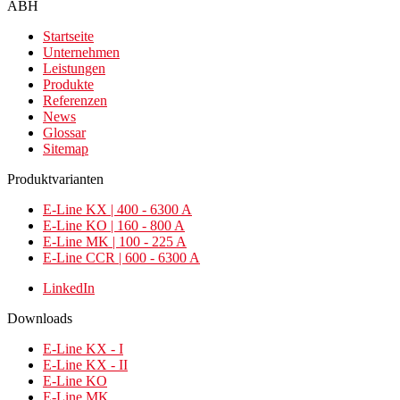
ABH
Startseite
Unternehmen
Leistungen
Produkte
Referenzen
News
Glossar
Sitemap
Produktvarianten
E-Line KX | 400 - 6300 A
E-Line KO | 160 - 800 A
E-Line MK | 100 - 225 A
E-Line CCR | 600 - 6300 A
LinkedIn
Downloads
E-Line KX - I
E-Line KX - II
E-Line KO
E-Line MK