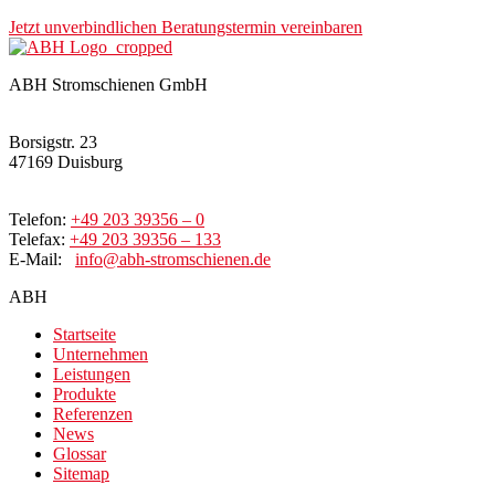
Jetzt unverbindlichen Beratungstermin vereinbaren
ABH Stromschienen GmbH
Borsigstr. 23
47169 Duisburg
Telefon:
+49 203 39356 – 0
Telefax:
+49 203 39356 – 133
E-Mail:
info@abh-stromschienen.de
ABH
Startseite
Unternehmen
Leistungen
Produkte
Referenzen
News
Glossar
Sitemap