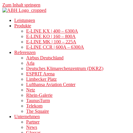
Zum Inhalt springen
Leistungen
Produkte
E-LINE KX | 400 – 6300A
E-LINE KO | 160 – 800A
E-LINE MK | 100 – 225A
E-LINE CCR | 600A – 6300A
Referenzen
Airbus Deutschland
Arla
Deutsches Klimarechenzentrum (DKRZ)
ESPRIT Arena
Limbecker Platz
Lufthansa Aviation Center
Netz
Rhein-Galerie
TaunusTurm
Telekom
The Squaire
Unternehmen
Partner
News
Glossar