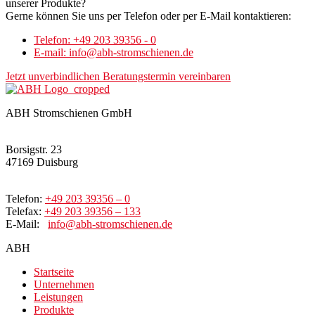
unserer Produkte?
Gerne können Sie uns per Telefon oder per E-Mail kontaktieren:
Telefon: +49 203 39356 - 0
E-mail: info@abh-stromschienen.de
Jetzt unverbindlichen Beratungstermin vereinbaren
ABH Stromschienen GmbH
Borsigstr. 23
47169 Duisburg
Telefon:
+49 203 39356 – 0
Telefax:
+49 203 39356 – 133
E-Mail:
info@abh-stromschienen.de
ABH
Startseite
Unternehmen
Leistungen
Produkte