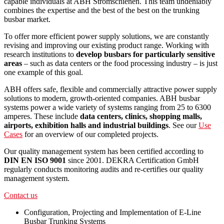
capable individuals at ABH Stromschienen. This team undeniably
combines the expertise and the best of the best on the trunking
busbar market.
To offer more efficient power supply solutions, we are constantly
revising and improving our existing product range. Working with
research institutions to
develop busbars for particularly sensitive
areas
– such as data centers or the food processing industry – is just
one example of this goal.
ABH offers safe, flexible and commercially attractive power supply
solutions to modern, growth-oriented companies. ABH busbar
systems power a wide variety of systems ranging from 25 to 6300
amperes. These include
data centers, clinics, shopping malls,
airports, exhibition halls and industrial buildings
. See our
Use
Cases
for an overview of our completed projects.
Our quality management system has been certified according to
DIN EN ISO 9001
since 2001. DEKRA Certification GmbH
regularly conducts monitoring audits and re-certifies our quality
management system.
Contact us
Configuration, Projecting and Implementation of E-Line
Busbar Trunking Systems