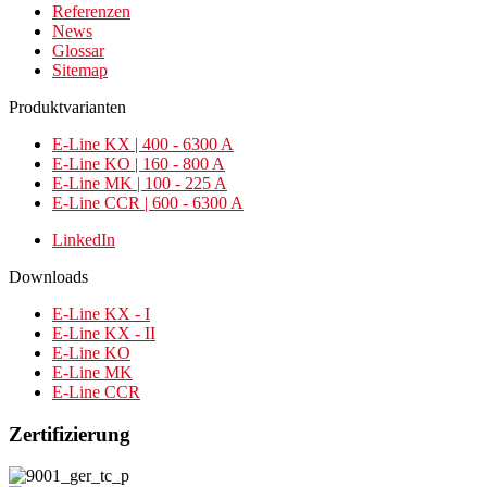
Referenzen
News
Glossar
Sitemap
Produktvarianten
E-Line KX | 400 - 6300 A
E-Line KO | 160 - 800 A
E-Line MK | 100 - 225 A
E-Line CCR | 600 - 6300 A
LinkedIn
Downloads
E-Line KX - I
E-Line KX - II
E-Line KO
E-Line MK
E-Line CCR
Zertifizierung