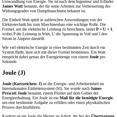
Umwandlung von Energie. Sie ist nach dem Ingenieur und Erfinder
James Watt
benannt, der für seine Arbeiten zur Verbesserung des
Wirkungsgrades von Dampfmaschinen bekannt ist.
Die Einheit Watt spielt in zahlreichen Anwendungen von der
Elektrotechnik bis zum Maschinenbau eine wichtige Rolle. Die
Formel, um die elektrische Leistung zu berechnen, lautet
P = U × I
,
wobei P die Leistung in Watt, U die Spannung in Volt und I den
Strom in Ampere darstellt.
Wie viel elektrische Energie in einer bestimmten Zeit durch ein
System fließt, lässt sich mit dieser Formel bestimmen. Ein Watt
entspricht dabei genau der Energiemenge von einem
Joule
pro
Sekunde.
Joule (J)
Joule (Kurzzeichen: J)
ist die Energie- und Arbeitseinheit im
Internationalen Einheitensystem (SI). Sie wurde nach
James
Prescott Joule
benannt, einem Pionier auf dem Gebiet der
Energieerhaltung. Ein Joule ist ein
Maß für die benötigte Energie
,
um eine bestimmte Aufgabe zu erfüllen oder einen physikalischen
Prozess durchzuführen.
Konkret ist ein Joule die Menge an Arbeit, die bei der
Übertragung