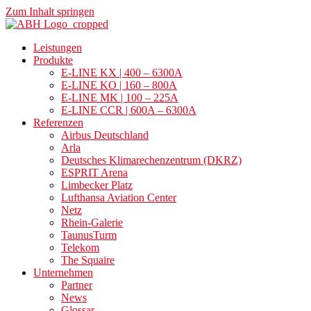
Zum Inhalt springen
Leistungen
Produkte
E-LINE KX | 400 – 6300A
E-LINE KO | 160 – 800A
E-LINE MK | 100 – 225A
E-LINE CCR | 600A – 6300A
Referenzen
Airbus Deutschland
Arla
Deutsches Klimarechenzentrum (DKRZ)
ESPRIT Arena
Limbecker Platz
Lufthansa Aviation Center
Netz
Rhein-Galerie
TaunusTurm
Telekom
The Squaire
Unternehmen
Partner
News
Glossar