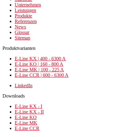
Unternehmen
Leistungen
Produkte
Referenzen
News
Glossar
Sitemap
Produktvarianten
E-Line KX | 400 - 6300 A
E-Line KO | 160 - 800 A
E-Line MK | 100 - 225 A
E-Line CCR | 600 - 6300 A
LinkedIn
Downloads
E-Line KX - I
E-Line KX - II
E-Line KO
E-Line MK
E-Line CCR